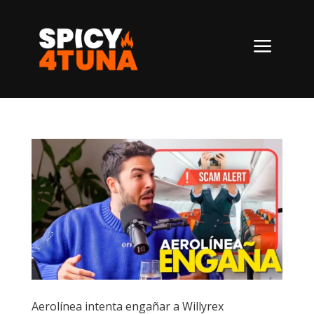
a
Aerolínea intenta engañar a Willyrex