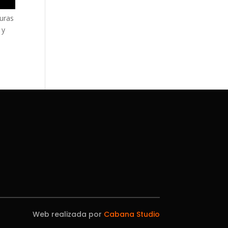
turas
 y
Web realizada por
Cabana Studio