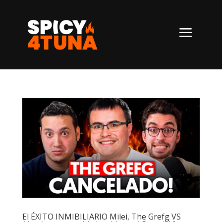
a
El ÉXITO INMIBILIARIO Milei, The Grefg VS