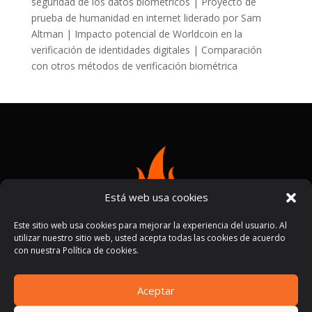
seguridad de los datos biométricos | Proyecto de
prueba de humanidad en internet liderado por Sam
Altman | Impacto potencial de Worldcoin en la
verificación de identidades digitales | Comparación
con otros métodos de verificación biométrica
Está web usa cookies
Este sitio web usa cookies para mejorar la experiencia del usuario. Al
utilizar nuestro sitio web, usted acepta todas las cookies de acuerdo
con nuestra Política de cookies.
Aceptar
Términos y condiciones
Políticas de privacidad
|