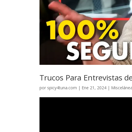
Trucos Para Entrevistas
por
spicy4tuna.com
|
Ene 21, 2024
|
Misceláne