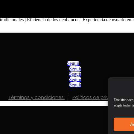
 tradicionales | Eficiencia de los neobancos | Experiencia de usuario e
Seguir
Seguir
Seguir
Seguir
Seguir
Términos y condiciones
|
Políticas de privacidad
Este sitio web
acepta todas l
A