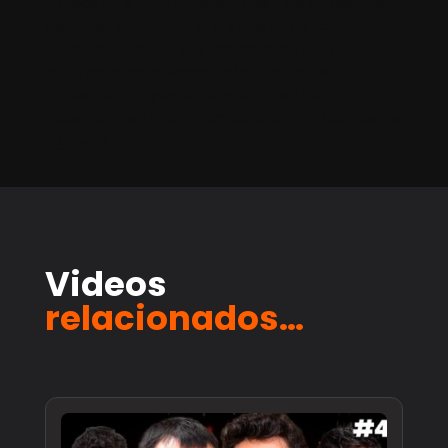
MrBeast | La millonaria empresa de chocolate
de MrBeast | Aprender a delegar de forma
efectiva | Sponsors vs marca propia | La
estrategia para vender infoproductos | El
innovador proyecto de habitacion.com |
Nuestro reparto del tiempo laboral y fuentes de
ingresos
Videos
relacionados…