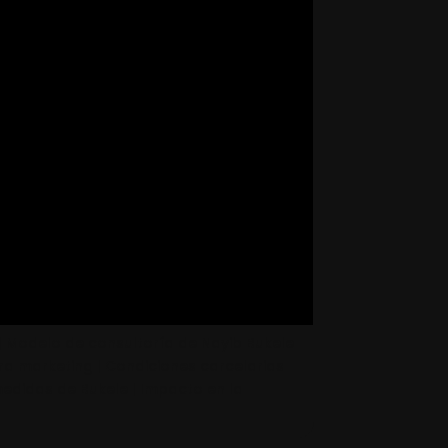
 | Modelo de consultoría de Nayib Bukele
ra marketing | Condiciones carcelarias
 medidas de Bukele | Impacto en la