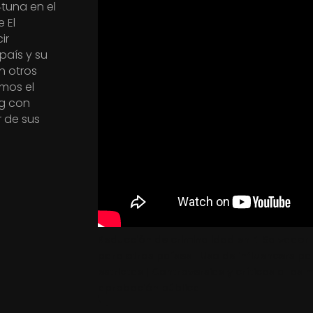
4tuna en el
 El
ir
país y su
n otros
mos el
ng con
r de sus
Reducción de criminalidad en El Salvador
para otros países | Uso de influencers pa
estrictas | Controversias y críticas a las
aprobación pública