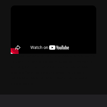
Perspectiva económica | Concepto subjetivo de
riqueza | Impacto de los impuestos | Economía
sumergida | Comparación con otros países |
Modelo fiscal estadounidense | Estudios y
percepciones erróneas | Descontento social |
Rico o pobre