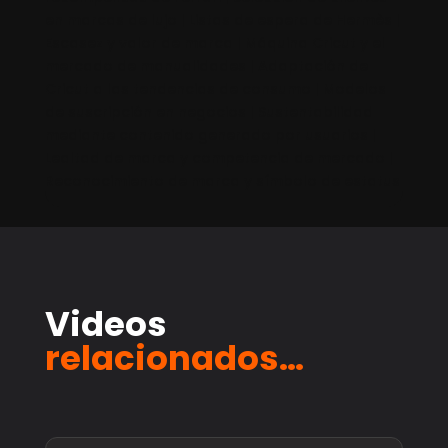
en marcas de lujo | Listas de espera de Hermès |
Escasez y valor de marca | Máquina Cricut y el
mercado de manualidades | Adaptación de
Cricut a las tendencias de consumo | Modelos
de suscripción en negocios | Sustentabilidad
mediante contenido generado por usuarios |
Lealtad de marca y competencia de mercado |
Reconocimiento de marca y símbolo de estatus
Videos
relacionados…