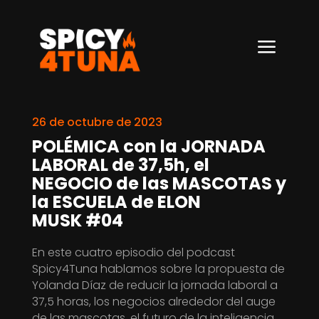
a
26 de octubre de 2023
POLÉMICA con la JORNADA
LABORAL de 37,5h, el
NEGOCIO de las MASCOTAS y
la ESCUELA de ELON
MUSK #04
En este cuatro episodio del podcast
Spicy4Tuna hablamos sobre la propuesta de
Yolanda Díaz de reducir la jornada laboral a
37,5 horas, los negocios alrededor del auge
de las mascotas, el futuro de la inteligencia