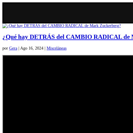
¿Qué hay DETRÁS del CAMBIO RADICAL de M
por
Gera
|
Ago 16, 2024
|
Misceláneas