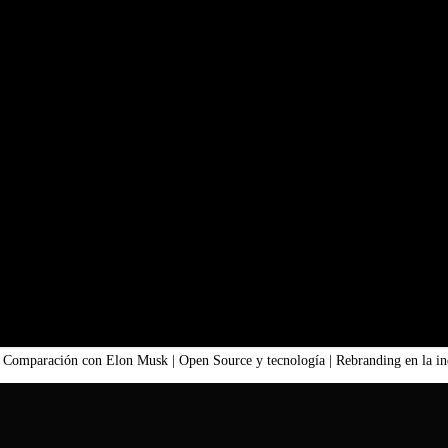
Comparación con Elon Musk | Open Source y tecnología | Rebranding en la indu