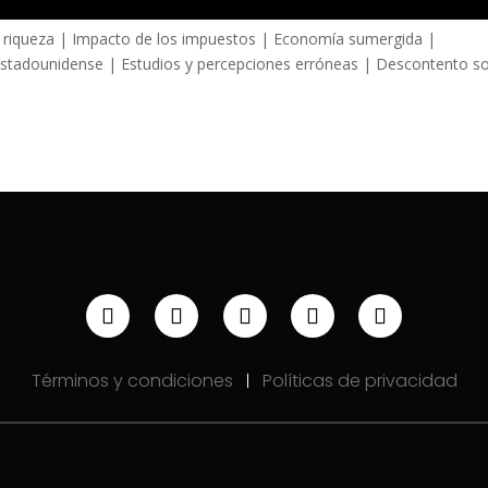
 riqueza | Impacto de los impuestos | Economía sumergida |
estadounidense | Estudios y percepciones erróneas | Descontento so
Términos y condiciones
Políticas de privacidad
|