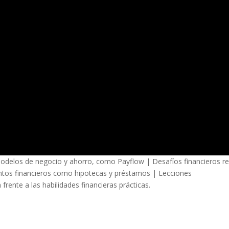
| Modelos de negocio y ahorro, como Payflow | Desafíos financieros r
entos financieros como hipotecas y préstamos | Lecciones
frente a las habilidades financieras prácticas.