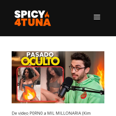
a
De video P0RN0 a MIL MILLONARIA (Kim