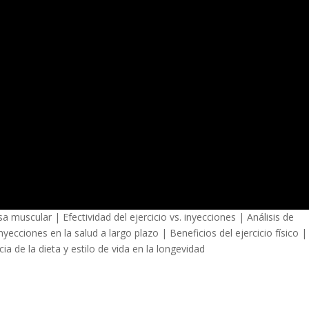
scular | Efectividad del ejercicio vs. inyecciones | Análisis de
ecciones en la salud a largo plazo | Beneficios del ejercicio físico |
cia de la dieta y estilo de vida en la longevidad