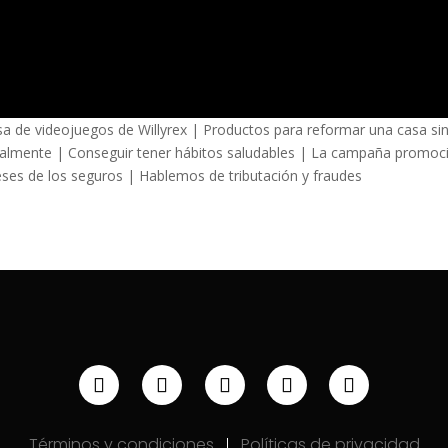
de videojuegos de Willyrex | Productos para reformar una casa si
almente | Conseguir tener hábitos saludables | La campaña promoc
ses de los seguros | Hablemos de tributación y fraudes
Términos y condiciones
Políticas de privacidad
|