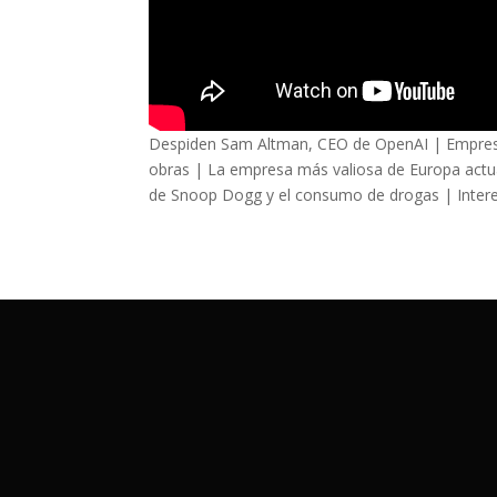
Despiden Sam Altman, CEO de OpenAI | Empresa 
obras | La empresa más valiosa de Europa actu
de Snoop Dogg y el consumo de drogas | Intere