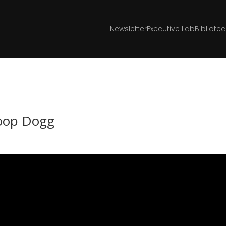
Newsletter
Executive Lab
Bibliote
noop Dogg