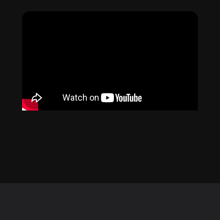
Cambios en la vida de los padres primerizos |
Primeros días del bebé | Apoyo postparto en
Andorra | Pérdida de peso normal en bebés |
Sueño del bebé | Reacción de las mascotas a la
llegada del bebé