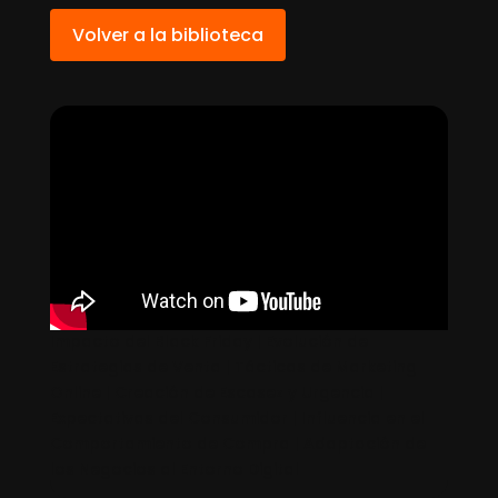
Volver a la biblioteca
Impacto del Black Friday | Evolución de
Estrategias de Venta | Tácticas de Marketing
Online | Creación de Escasez y Urgencia |
Expectativas del Consumidor | Influencia en el
Comportamiento de Compra | Adaptación de
los Negocios al Entorno Digital